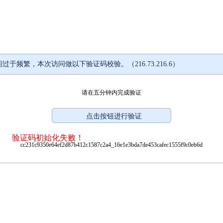
过于频繁，本次访问做以下验证码校验。（216.73.216.6）
请在五分钟内完成验证
验证码初始化失败！
cc231c9350e64ef2d87b412c1587c2a4_16e1e3bda7de453cafec1555f9c0eb6d