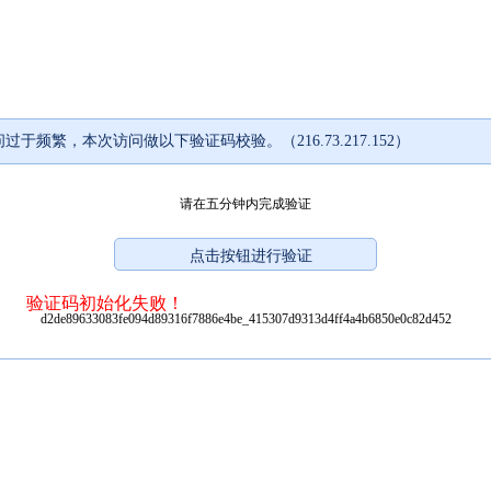
过于频繁，本次访问做以下验证码校验。（216.73.217.152）
请在五分钟内完成验证
验证码初始化失败！
d2de89633083fe094d89316f7886e4be_415307d9313d4ff4a4b6850e0c82d452