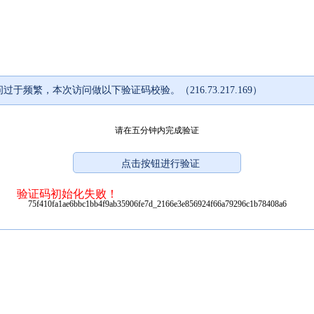
过于频繁，本次访问做以下验证码校验。（216.73.217.169）
请在五分钟内完成验证
验证码初始化失败！
75f410fa1ae6bbc1bb4f9ab35906fe7d_2166e3e856924f66a79296c1b78408a6